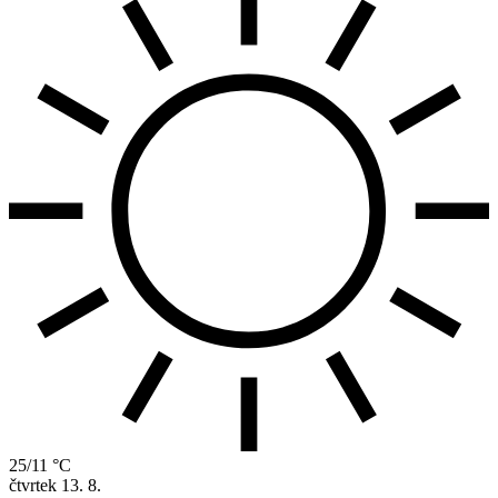
25/11 °C
čtvrtek
13. 8.