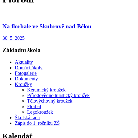
Na florbale ve Skuhrově nad Bělou
30. 5. 2025
Základní škola
Aktuality
Domácí úkoly
Fotogalerie
Dokumenty
Kroužky
Keramický kroužek
Přírodovědno turistický kroužek
Tělovýchovný kroužek
Florbal
Legokroužek
Školská rada
Zápis do 1. ročníku ZŠ
Kalendář