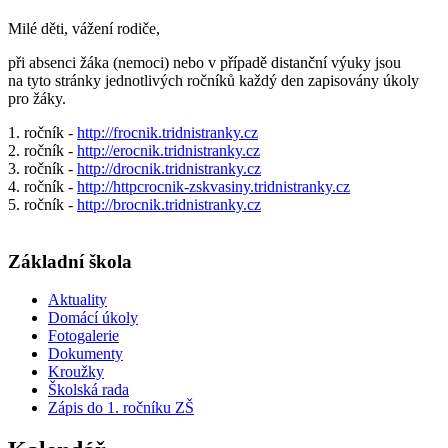
Milé děti, vážení rodiče,
při absenci žáka (nemoci) nebo v případě distanční výuky jsou
na tyto stránky jednotlivých ročníků každý den zapisovány úkoly
pro žáky.
1. ročník -
http://frocnik.tridnistranky.cz
2. ročník -
http://erocnik.tridnistranky.cz
3. ročník -
http://drocnik.tridnistranky.cz
4. ročník -
http://httpcrocnik-zskvasiny.tridnistranky.cz
5. ročník -
http://brocnik.tridnistranky.cz
Základní škola
Aktuality
Domácí úkoly
Fotogalerie
Dokumenty
Kroužky
Školská rada
Zápis do 1. ročníku ZŠ