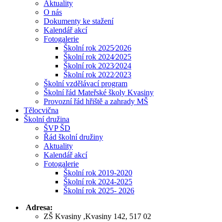
Aktuality
O nás
Dokumenty ke stažení
Kalendář akcí
Fotogalerie
Školní rok 2025⁄2026
Školní rok 2024⁄2025
Školní rok 2023⁄2024
Školní rok 2022⁄2023
Školní vzdělávací program
Školní řád Mateřské školy Kvasiny
Provozní řád hřiště a zahrady MŠ
Tělocvična
Školní družina
ŠVP ŠD
Řád školní družiny
Aktuality
Kalendář akcí
Fotogalerie
Školní rok 2019-2020
Školní rok 2024-2025
Školní rok 2025- 2026
Adresa:
ZŠ Kvasiny ,Kvasiny 142, 517 02