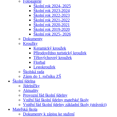
Fotogalerie
Školní rok 2024- 2025
Školní rok 2023-2024
Školní rok 2022-2023
Školní rok 2021-2022
Školní rok 2020-2021
Školní rok 2019-2020
Školní rok 2025- 2026
Dokumenty
Kroužky
Keramický kroužek
Přírodovědno turistický kroužek
Tělovýchovný kroužek
Florbal
Legokroužek
Školská rada
Zápis do 1. ročníku ZŠ
Školní jídelna
Jídelníčky
Aktuality
Provozní řád školní jídelny
Vniřní řád školní jídelny mateřské školy
Vnitřní řád školní jídelny základní školy (strávníci)
Mateřská škola
Dokumenty k zápisu ke stažení