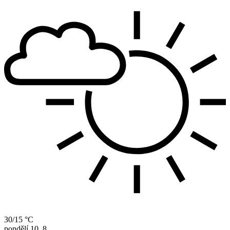
30/15 °C
pondělí
10. 8.