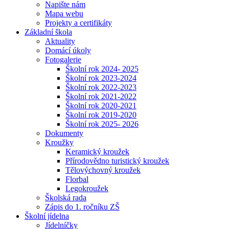
Napište nám
Mapa webu
Projekty a certifikáty
Základní škola
Aktuality
Domácí úkoly
Fotogalerie
Školní rok 2024- 2025
Školní rok 2023-2024
Školní rok 2022-2023
Školní rok 2021-2022
Školní rok 2020-2021
Školní rok 2019-2020
Školní rok 2025- 2026
Dokumenty
Kroužky
Keramický kroužek
Přírodovědno turistický kroužek
Tělovýchovný kroužek
Florbal
Legokroužek
Školská rada
Zápis do 1. ročníku ZŠ
Školní jídelna
Jídelníčky