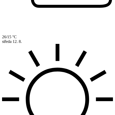
26/15 °C
středa
12. 8.