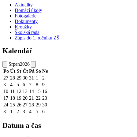
Aktuality
Domácí úkoly
Fotogalerie
Dokumenty
Kroužky
Školská rada
Zápis do 1. ročníku ZŠ
Kalendář
Srpen
2026
Po
Út
St
Čt
Pá
So
Ne
27
28
29
30
31
1
2
3
4
5
6
7
8
9
10
11
12
13
14
15
16
17
18
19
20
21
22
23
24
25
26
27
28
29
30
31
1
2
3
4
5
6
Datum a čas