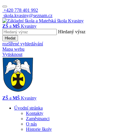
+420 778 401 992
skola.kvasiny@seznam.cz
ZŠ
a
MŠ
Kvasiny
Hledaný výraz
Hledat
rozšířené vyhledávání
Mapa webu
Vytisknout
ZŠ
a
MŠ
Kvasiny
Úvodní stránka
Kontakty
Zaměstnanci
O nás
Historie školy