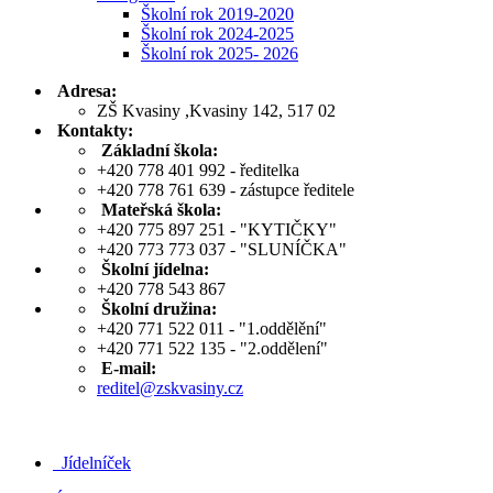
Školní rok 2019-2020
Školní rok 2024-2025
Školní rok 2025- 2026
Adresa:
ZŠ Kvasiny ,Kvasiny 142, 517 02
Kontakty:
Základní škola:
+420 778 401 992 - ředitelka
+420 778 761 639 - zástupce ředitele
Mateřská škola:
+420 775 897 251 - "KYTIČKY"
+420 773 773 037 - "SLUNÍČKA"
Školní jídelna:
+420 778 543 867
Školní družina:
+420 771 522 011 - "1.oddělění"
+420 771 522 135 - "2.oddělení"
E-mail:
reditel@zskvasiny.cz
Jídelníček