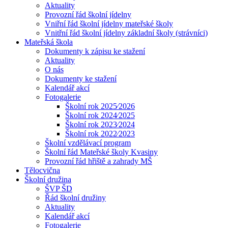
Aktuality
Provozní řád školní jídelny
Vniřní řád školní jídelny mateřské školy
Vnitřní řád školní jídelny základní školy (strávníci)
Mateřská škola
Dokumenty k zápisu ke stažení
Aktuality
O nás
Dokumenty ke stažení
Kalendář akcí
Fotogalerie
Školní rok 2025⁄2026
Školní rok 2024⁄2025
Školní rok 2023⁄2024
Školní rok 2022⁄2023
Školní vzdělávací program
Školní řád Mateřské školy Kvasiny
Provozní řád hřiště a zahrady MŠ
Tělocvična
Školní družina
ŠVP ŠD
Řád školní družiny
Aktuality
Kalendář akcí
Fotogalerie